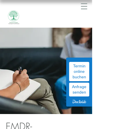
Psychologischer Psychotherapeut
Termin
online
buchen
Anfrage
senden
EMDR-