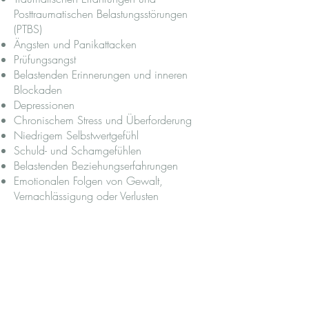
Posttraumatischen Belastungsstörungen
(PTBS)
Ängsten und Panikattacken
Prüfungsangst
Belastenden Erinnerungen und inneren
Blockaden
Depressionen
Chronischem Stress und Überforderung
Niedrigem Selbstwertgefühl
Schuld- und Schamgefühlen
Belastenden Beziehungserfahrungen
Emotionalen Folgen von Gewalt,
Vernachlässigung oder Verlusten
EMDR unterstützt das Gehirn dabei,
belastende Erfahrungen und emotionalen
Stress neu zu verarbeiten. Während der
Behandlung wird die Aufmerksamkeit
gezielt durch bilaterale Stimulation