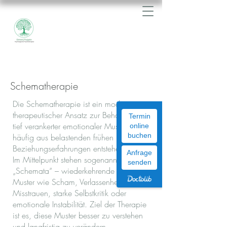
Psychologischer Psychotherapeut
Schematherapie
Die Schematherapie ist ein moderner
therapeutischer Ansatz zur Behandlung
Termin
tief verankerter emotionaler Muster, die
online
buchen
häufig aus belastenden frühen
Beziehungserfahrungen entstehen.
Anfrage
Im Mittelpunkt stehen sogenannte
senden
„Schemata“ – wiederkehrende innere
Muster wie Scham, Verlassenheitsängste,
Misstrauen, starke Selbstkritik oder
emotionale Instabilität. Ziel der Therapie
ist es, diese Muster besser zu verstehen
und langfristig zu verändern.