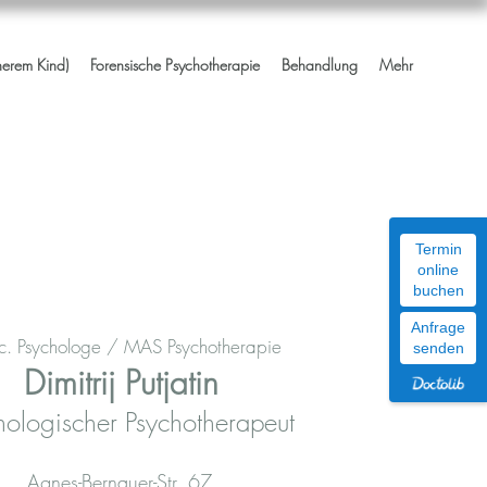
nerem Kind)
Forensische Psychotherapie
Behandlung
Mehr
Termin
online
buchen
Anfrage
c. Psychologe / MAS Psychotherapie
senden
D
imitrij Putjatin
hologischer Psychotherapeut
Agnes-Bernauer-Str. 67