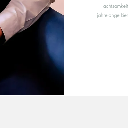
achtsamkeit
jahrelange Be