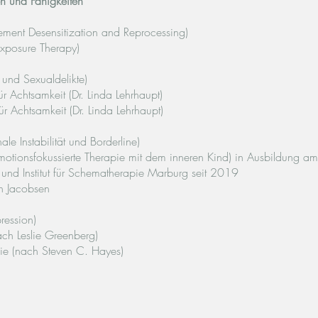
en und Fähigkeiten
ment Desensitization and Reprocessing)
Exposure Therapy)
 und Sexualdelikte)
 für Achtsamkeit (Dr. Linda Lehrhaupt)
 für Achtsamkeit (Dr. Linda Lehrhaupt)
le Instabilität und Borderline)
Emotionsfokussierte Therapie mit dem inneren Kind) in Ausbildung am
 und Institut für Schematherapie Marburg seit 2019
h Jacobsen
ression)
ach Leslie Greenberg)
e (nach Steven C. Hayes)