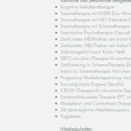
Fachliche und persönliche Fertigkeit
Kognitive Verhaltenstherapie
Traumatherapie mit EMDR (Eye Move
Traumatherapie mit NET (Narrative 
Traumatherapie mit Schematherapie
Forensische Psychotherapie (Gewalt-
Zertifizierter MBSR-Lehrer am Institut
Zertifizierter MBCT-Lehrer am Institut
Selbstmitgefühl (nach Kristin Neff)
DBT-Curriculum (Therapie für emotiona
Zertifizierung in Schema-Therapie (
Institut für Schematherapie München
Progressive Muskelentspannung nac
Focusing (nach Eugene Gendlin)
CBASP (Therapie für chronische Dep
Emotionsfokussierte Therapie (EFT, n
Akzeptanz- und Commitment Therapi
26 Jahre tägliche Meditationspraxis
Yogalehrer
Mitgliedschaften