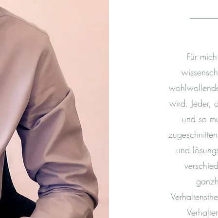
Für mich
wissenscha
wohlwollende
wird. Jeder, 
und so mu
zugeschnitten
und lösungs
verschie
ganzh
Verhaltensth
Verhalte