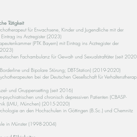
he Tätigkeit
chotherapeut für Erwachsene, Kinder und Jugendliche mit der
Eintrag ins Arztregister (2023)
peutenkammer (PTK Bayern) mit Eintrag ins Arztregister der
 (2023)
eutischen Fachambulanz für Gewalt- und Sexualstraftäter (seit 2020
(Borderline und Bipolare Störung; DBT-Station) (2019-2020)
hotherapeuten bei der Deutschen Gesellschaft für Verhaltenstherap
nzel- und Gruppensetting (seit 2016)
in-psychiatrischen und chronisch depressiven Patienten (CBASP-
Klinik (LMU, München) (2015-2020)
ychologie an den Hochschulen in Göttingen (B.Sc.) und Chemnitz
ule in Münster (1998-2004)